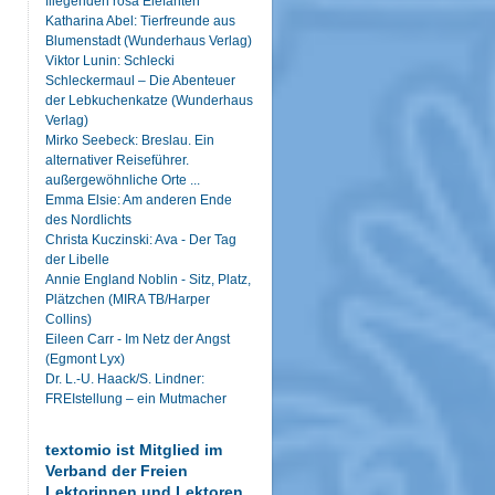
fliegenden rosa Elefanten
Katharina Abel: Tierfreunde aus
Blumenstadt (Wunderhaus Verlag)
Viktor Lunin: Schlecki
Schleckermaul – Die Abenteuer
der Lebkuchenkatze (Wunderhaus
Verlag)
Mirko Seebeck: Breslau. Ein
alternativer Reiseführer.
außergewöhnliche Orte ...
Emma Elsie: Am anderen Ende
des Nordlichts
Christa Kuczinski: Ava - Der Tag
der Libelle
Annie England Noblin - Sitz, Platz,
Plätzchen (MIRA TB/Harper
Collins)
Eileen Carr - Im Netz der Angst
(Egmont Lyx)
Dr. L.-U. Haack/S. Lindner:
FREIstellung – ein Mutmacher
textomio ist Mitglied im
Verband der Freien
Lektorinnen und Lektoren