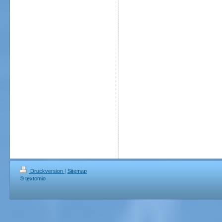
Druckversion
|
Sitemap
© textomio