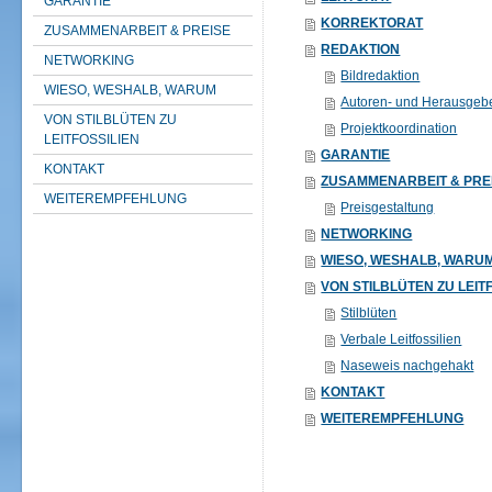
GARANTIE
KORREKTORAT
ZUSAMMENARBEIT & PREISE
REDAKTION
NETWORKING
Bildredaktion
WIESO, WESHALB, WARUM
Autoren- und Herausgeb
VON STILBLÜTEN ZU
Projektkoordination
LEITFOSSILIEN
GARANTIE
KONTAKT
ZUSAMMENARBEIT & PRE
WEITEREMPFEHLUNG
Preisgestaltung
NETWORKING
WIESO, WESHALB, WARU
VON STILBLÜTEN ZU LEIT
Stilblüten
Verbale Leitfossilien
Naseweis nachgehakt
KONTAKT
WEITEREMPFEHLUNG