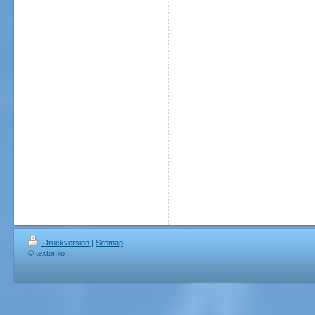
Druckversion
|
Sitemap
© textomio